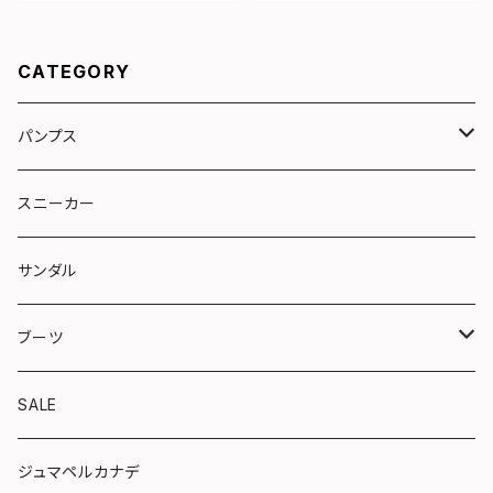
CATEGORY
パンプス
リボン
スニーカー
トラッド
サンダル
やさしい靴シリーズ
ブーツ
ショート
SALE
ロング
ジュマペルカナデ