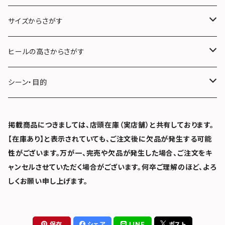
サイズからさがす
22.0〜22.5cm (S)
ヒールの高さからさがす
23.0〜23.5cm (M)
３cm未満
シーン・目的
24.0〜24.5cm (L)
３cm〜５cm未満
フォーマル
掲載商品につきましては、店頭在庫（実店舗）と共有しております。
【在庫あり】と表示されていても、ご注文後に欠品が発生する可能
25.0〜25.5cm (LL)
５cm〜７cm未満
雨の日
性がございます。万が一、完売や欠品が発生した場合、ご注文をキ
ャンセルさせていただく場合がございます。何卒ご理解のほど、よろ
７cm以上
冠婚葬祭
しくお願い申し上げます。
保存
シェア
LINE
ポスト