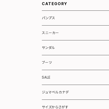
CATEGORY
パンプス
リボン
スニーカー
トラッド
サンダル
やさしい靴シリーズ
ブーツ
ショート
SALE
ロング
ジュマペルカナデ
サイズからさがす