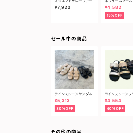
スクエアトゥローファー
ボリュームソール
アップシューズ
¥7,920
¥4,582
15%OFF
セール中の商品
ラインストーンサンダル
ラインストーンフ
サンダル
¥5,313
¥4,554
30%OFF
40%OFF
その他の商品