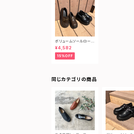
ボリュームソールローフ
ァー
¥4,582
15%OFF
同じカテゴリの商品