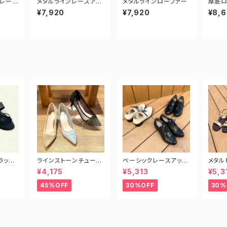
レース
メタルラインレースアッ
メタルラインローファー
厚底ロ
プシューズ
¥7,920
¥7,920
¥8,
ラット
ラインストーンチュール
ベーシックレースアップ
メタル
ヒールパンプス
シューズ
ダル
¥4,175
¥5,313
¥5,3
45%OFF
30%OFF
30%