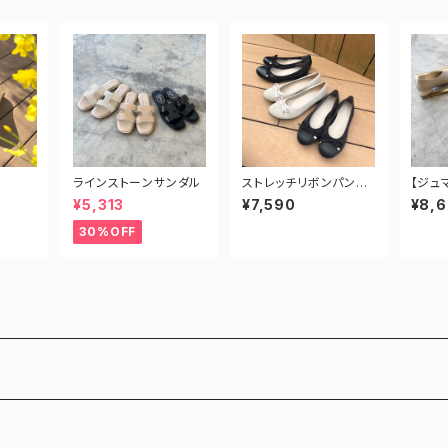
ラインストーンサンダル
ストレッチリボンパンプ
【ジュ
ス
深Vカ
¥5,313
¥7,590
¥8,
30%OFF