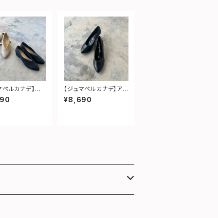
マペルカナデ】甲
【ジュマペルカナデ】ア
ットパンプス
ーモンドトゥフォーマル
690
¥8,690
パンプス