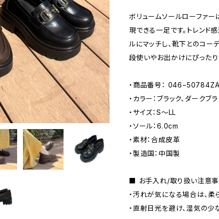
ボリュームソールローファー
現できる一足です。トレンド
ルにマッチし、靴下とのコー
段使いやお出かけにぴったり
・商品番号： 046−50784Z
・カラー：ブラック、ダークブ
・サイズ：S〜LL
・ソール：6.0cm
・素材：合成皮革
・製造国：中国製
■ お手入れ/取り扱い注意
・汚れが気になる場合は、柔
・直射日光を避け、湿気の少