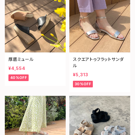
厚底ミュール
スクエアトゥフラットサンダ
ル
¥4,554
¥5,313
40%OFF
30%OFF