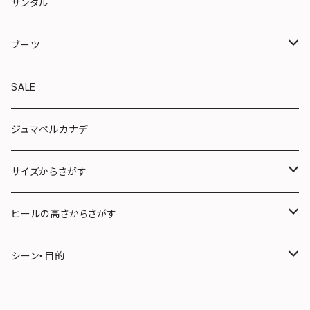
トラッド
サンダル
やさしい靴シリーズ
ブーツ
ショート
SALE
ロング
ジュマペルカナデ
サイズからさがす
22.0〜22.5cm (S)
ヒールの高さからさがす
23.0〜23.5cm (M)
３cm未満
シーン・目的
24.0〜24.5cm (L)
３cm〜５cm未満
フォーマル