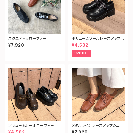
スクエアトゥローファー
ボリュームソールレースアップシ
ューズ
¥7,920
¥4,582
15%OFF
ボリュームソールローファー
メタルラインレースアップシュー
ズ
¥4,582
¥7,920