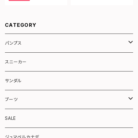
CATEGORY
パンプス
リボン
スニーカー
トラッド
サンダル
やさしい靴シリーズ
ブーツ
ショート
SALE
ロング
ジュマペルカナデ