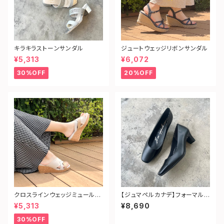
キラキラストーンサンダル
ジュートウェッジリボンサンダル
¥5,313
¥6,072
30%OFF
20%OFF
クロスラインウェッジミュールサ
【ジュマペルカナデ】フォーマルス
ンダル
クエアパンプス
¥5,313
¥8,690
30%OFF