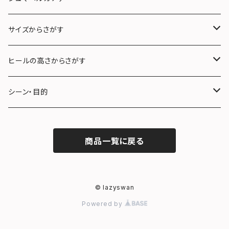
サイズからさがす
22.0〜22.5cm (S)
ヒールの高さからさがす
23.0〜23.5cm (M)
３cm未満
シーン・目的
24.0〜24.5cm (L)
３cm〜５cm未満
フォーマル
商品一覧に戻る
25.0〜25.5cm (LL)
５cm〜７cm未満
雨の日
７cm以上
冠婚葬祭
© lazyswan
Powered by