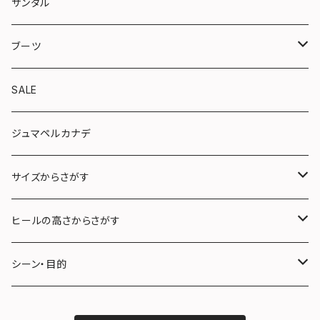
トラッド
サンダル
やさしい靴シリーズ
ブーツ
ショート
SALE
ロング
ジュマペルカナデ
サイズからさがす
22.0〜22.5cm (S)
ヒールの高さからさがす
23.0〜23.5cm (M)
３cm未満
シーン・目的
24.0〜24.5cm (L)
３cm〜５cm未満
フォーマル