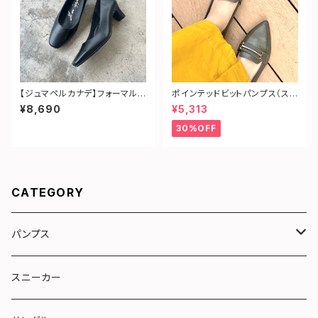
【ジュマペルカナデ】フォーマルス
ポインテッドビットパンプス（ス
クエアパンプス
ネーク型押し）
¥8,690
¥5,313
30%OFF
CATEGORY
パンプス
リボン
スニーカー