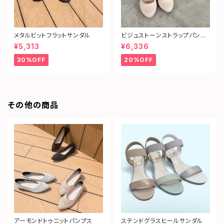
メタルビットフラットサンダル
ビジュストーンストラップパンプ
ス
¥5,313
¥6,336
30%OFF
20%OFF
その他の商品
アーモンドトゥニットパンプス
ステンドグラスヒールサンダル