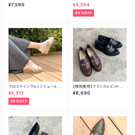
¥7,590
¥4,554
40%OFF
クロスラインウェッジミュールサ
【晴雨兼用】クラシカルビットロ
ンダル
ーファー
¥5,313
¥8,690
30%OFF