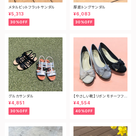
メタルビットフラットサンダル
厚底トングサンダル
¥5,313
¥6,083
30%OFF
30%OFF
グルカサンダル
【やさしい靴】リボンモチーフフラ
ットパンプス
¥4,851
¥4,554
30%OFF
40%OFF