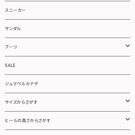
リボン
スニーカー
トラッド
サンダル
やさしい靴シリーズ
ブーツ
ショート
SALE
ロング
ジュマペルカナデ
サイズからさがす
22.0〜22.5cm (S)
ヒールの高さからさがす