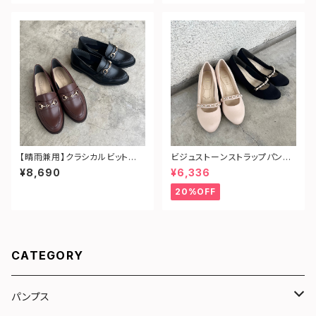
【晴雨兼用】クラシカルビットロ
ビジュストーンストラップパンプ
ーファー
ス
¥8,690
¥6,336
20%OFF
CATEGORY
パンプス