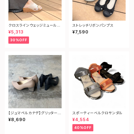
クロスラインウェッジミュールサ
ストレッチリボンパンプス
ンダル
¥5,313
¥7,590
30%OFF
【ジュマペルカナデ】グリッターヒ
スポーティーベルクロサンダル
ールVカットパンプス
¥8,690
¥4,554
40%OFF