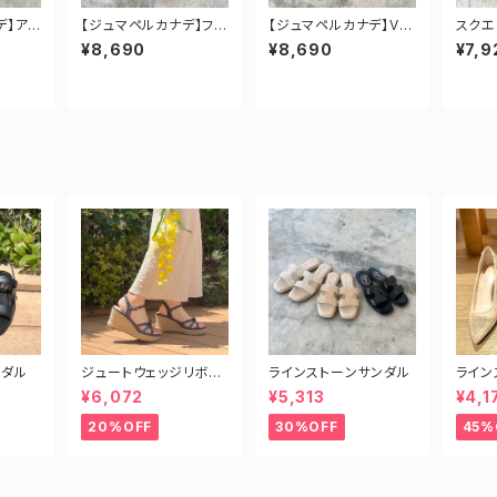
デ】ア
【ジュマペルカナデ】フォ
【ジュマペルカナデ】Vカ
スクエ
ーマル
ーマルスクエアパンプス
ットフォーマルパンプス
¥8,690
¥8,690
¥7,9
ンダル
ジュートウェッジリボン
ラインストーンサンダル
ライン
サンダル
ヒール
¥6,072
¥5,313
¥4,1
20%OFF
30%OFF
45%