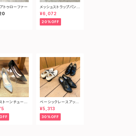
アトゥローファー
メッシュストラップパンプ
ス
20
¥6,072
20%OFF
ストーンチュール
ベーシックレースアップ
パンプス
シューズ
75
¥5,313
OFF
30%OFF