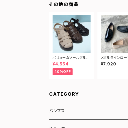
その他の商品
ボリュームソールグルカ
メタルラインロー
サンダル
¥4,554
¥7,920
40%OFF
CATEGORY
パンプス
リボン