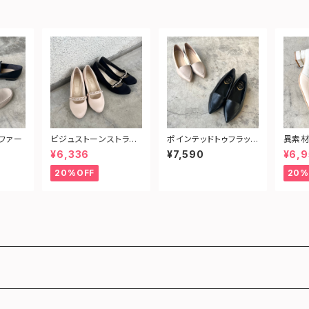
ファー
ビジュストーンストラッ
ポインテッドトゥフラット
異素材
プパンプス
パンプス
¥6,336
¥7,590
¥6,9
20%OFF
20%