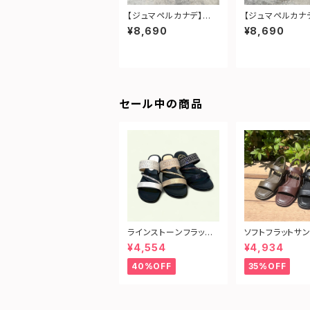
【ジュマペルカナデ】エ
【ジュマペルカナ
ナメルコンビパンプス
ーモンドトゥフォ
¥8,690
¥8,690
パンプス
セール中の商品
ラインストーンフラット
ソフトフラットサ
サンダル
¥4,554
¥4,934
40%OFF
35%OFF