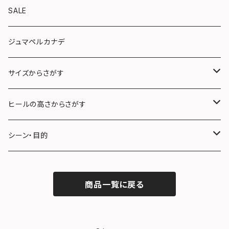
ショート
SALE
ロング
ジュマペルカナデ
サイズからさがす
22.0〜22.5cm (S)
ヒールの高さからさがす
23.0〜23.5cm (M)
３cm未満
シーン・目的
24.0〜24.5cm (L)
３cm〜５cm未満
フォーマル
商品一覧に戻る
25.0〜25.5cm (LL)
５cm〜７cm未満
雨の日
７cm以上
冠婚葬祭