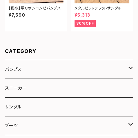
【撥水】平リボンコンビパンプス
メタルビットフラットサンダル
¥7,590
¥5,313
30%OFF
CATEGORY
パンプス
リボン
スニーカー
トラッド
サンダル
やさしい靴シリーズ
ブーツ