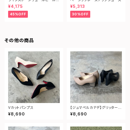
ンプス
¥4,175
¥5,313
45%OFF
30%OFF
その他の商品
Vカットパンプス
【ジュマペルカナデ】グリッターヒ
ールVカットパンプス
¥8,690
¥8,690