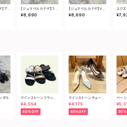
デ】ア
【ジュマペルカナデ】フォ
【ジュマペルカナデ】Vカ
スクエ
ーマル
ーマルスクエアパンプス
ットフォーマルパンプス
¥8,690
¥8,690
¥7,9
ンダル
ラインストーンフラット
ラインストーンチュール
ベーシ
サンダル
ヒールパンプス
シュー
¥4,554
¥4,175
¥5,3
40%OFF
45%OFF
30%