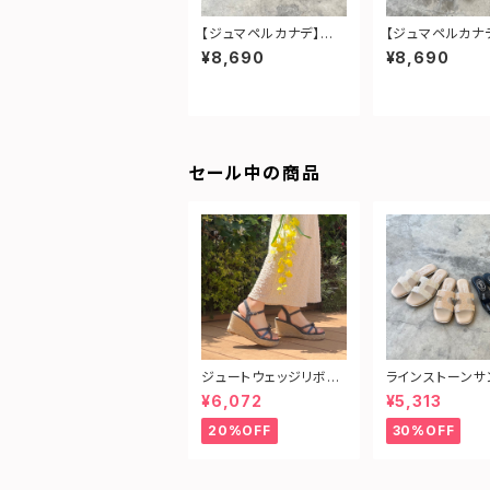
【ジュマペルカナデ】エ
【ジュマペルカナ
ナメルコンビパンプス
ーモンドトゥフォ
¥8,690
¥8,690
パンプス
セール中の商品
ジュートウェッジリボン
ラインストーンサ
サンダル
¥6,072
¥5,313
20%OFF
30%OFF