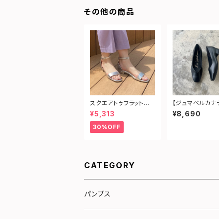
その他の商品
スクエアトゥフラットサ
【ジュマペルカナ
ンダル
ットフォーマルパ
¥5,313
¥8,690
30%OFF
CATEGORY
パンプス