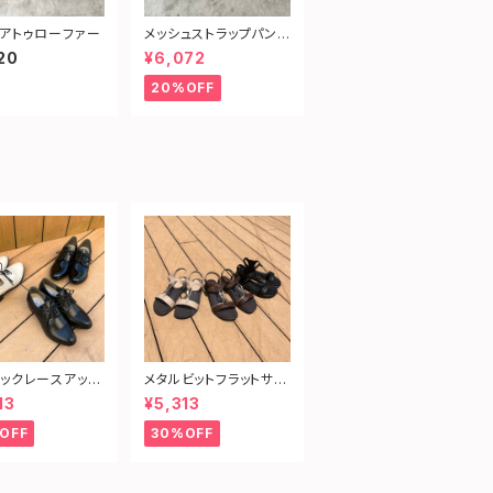
アトゥローファー
メッシュストラップパンプ
ス
20
¥6,072
20%OFF
ックレースアップ
メタルビットフラットサン
ズ
ダル
13
¥5,313
OFF
30%OFF