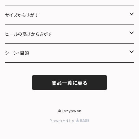
サイズからさがす
22.0〜22.5cm (S)
ヒールの高さからさがす
23.0〜23.5cm (M)
３cm未満
シーン・目的
24.0〜24.5cm (L)
３cm〜５cm未満
フォーマル
商品一覧に戻る
25.0〜25.5cm (LL)
５cm〜７cm未満
雨の日
７cm以上
冠婚葬祭
© lazyswan
Powered by