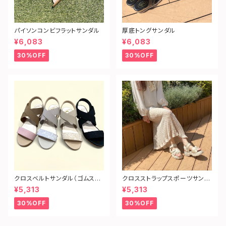
パイソンコンビフラットサンダル
厚底トングサンダル
¥6,083
¥6,083
30%OFF
30%OFF
クロスベルトサンダル（ゴムスト
クロスストラップスポーツサンダ
ラップ）
ル
¥5,313
¥5,313
30%OFF
30%OFF