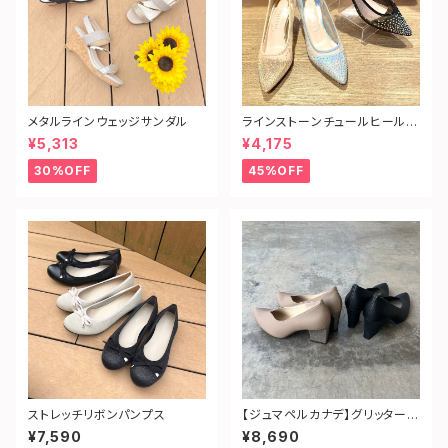
メタルラインウェッジサンダル
ラインストーンチュールヒールパ
ンプス
¥5,313
¥4,175
30%OFF
45%OFF
ストレッチリボンパンプス
【ジュマペルカナデ】グリッターヒ
ールVカットパンプス
¥7,590
¥8,690