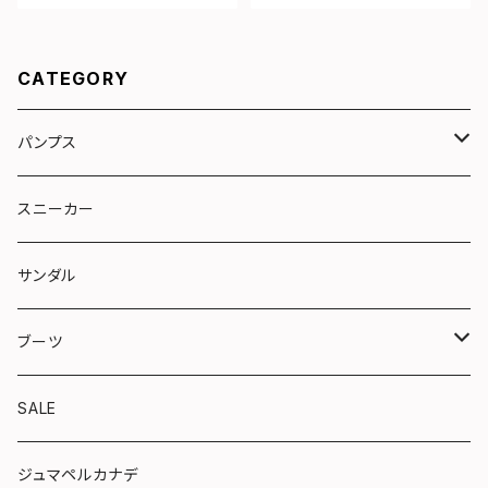
CATEGORY
パンプス
リボン
スニーカー
トラッド
サンダル
やさしい靴シリーズ
ブーツ
ショート
SALE
ロング
ジュマペルカナデ