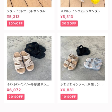
メタルビットフラットサンダル
メタルラインウェッジサンダル
¥5,313
¥5,313
30%OFF
30%OFF
ふわふわインソール厚底サンダ
ふわふわインソール厚底サンダ
ル（ミュール）
ル
¥6,072
¥6,831
20%OFF
10%OFF