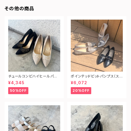
その他の商品
チュールコンビハイヒールパン
ポインテッドビットパンプス（ス
プス
ネーク型押し）
¥4,345
¥6,072
50%OFF
20%OFF