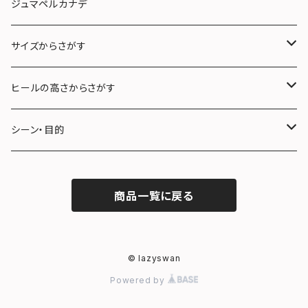
ロング
ジュマペルカナデ
サイズからさがす
22.0〜22.5cm (S)
ヒールの高さからさがす
23.0〜23.5cm (M)
３cm未満
シーン・目的
24.0〜24.5cm (L)
３cm〜５cm未満
フォーマル
商品一覧に戻る
25.0〜25.5cm (LL)
５cm〜７cm未満
雨の日
７cm以上
冠婚葬祭
© lazyswan
Powered by