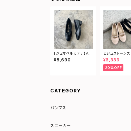
【ジュマペルカナデ】Vカ
ビジュストーンス
ットフォーマルパンプス
プパンプス
¥8,690
¥6,336
20%OFF
CATEGORY
パンプス
リボン
スニーカー