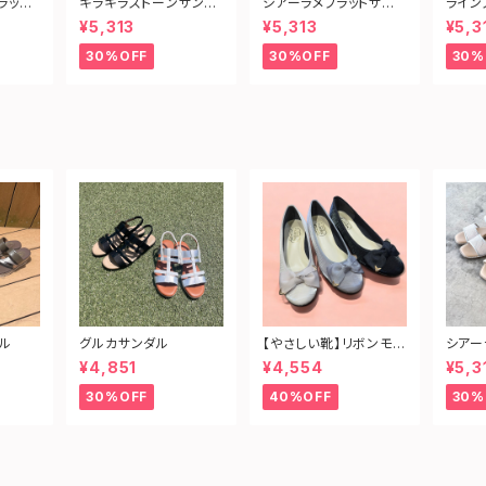
ラット
キラキラストーンサンダ
シアーラメフラットサン
ライン
ル
ダル
¥5,313
¥5,313
¥5,3
30%OFF
30%OFF
30%
ル
グルカサンダル
【やさしい靴】リボンモチ
シアー
ーフフラットパンプス
ダル
¥4,851
¥4,554
¥5,3
30%OFF
40%OFF
30%