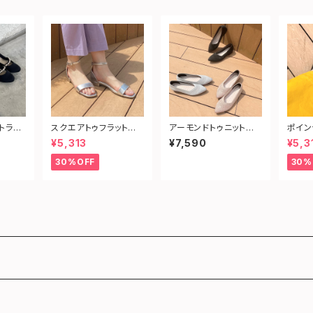
トラッ
スクエアトゥフラットサ
アーモンドトゥニットパ
ポイン
ンダル
ンプス
プス（
¥5,313
¥7,590
¥5,3
30%OFF
30%