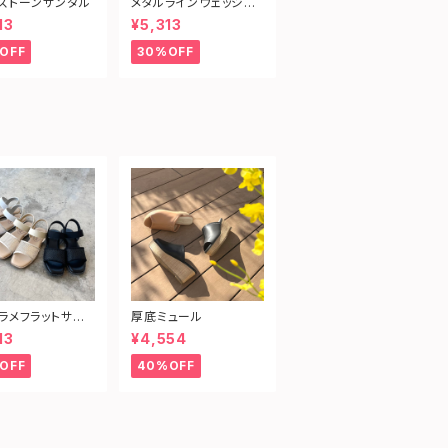
ストーンサンダル
メタルラインウェッジサ
ンダル
13
¥5,313
OFF
30%OFF
ラメフラットサン
厚底ミュール
13
¥4,554
OFF
40%OFF