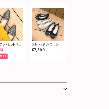
テッドビットパン
ストレッチリボンパンプ
スネーク型押し）
ス
13
¥7,590
OFF