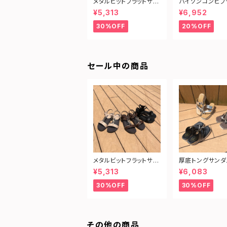
メタルビットフラットサン
パイソンコンビフ
ダル
サンダル
¥5,313
¥6,952
30%OFF
20%OFF
セール中の商品
メタルビットフラットサン
厚底トングサンダ
ダル
¥5,313
¥6,083
30%OFF
30%OFF
その他の商品